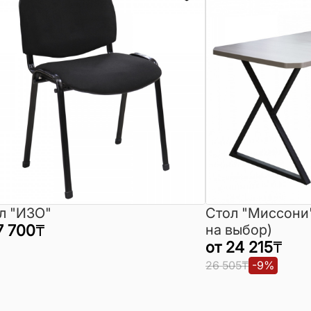
л "ИЗО"
Стол "Миссони
7 700
₸
на выбор)
от
24 215
₸
26 505
₸
-
9
%