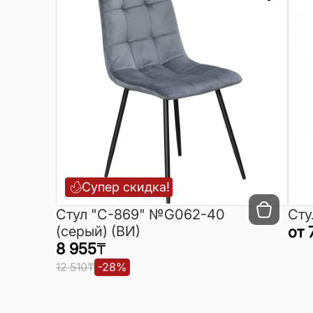
Супер скидка!
Cтул "C-869" №G062-40
Сту
(серый) (ВИ)
от
8 955
₸
12 510
₸
-
28
%