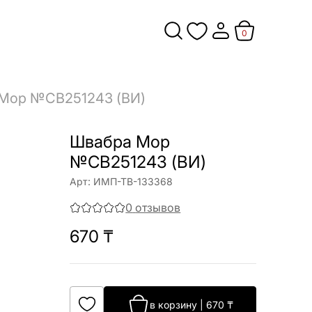
0
Mop №CB251243 (ВИ)
Швабра Mop
№CB251243 (ВИ)
Арт:
ИМП-ТВ-133368
0
отзывов
670
₸
в корзину
|
670
₸