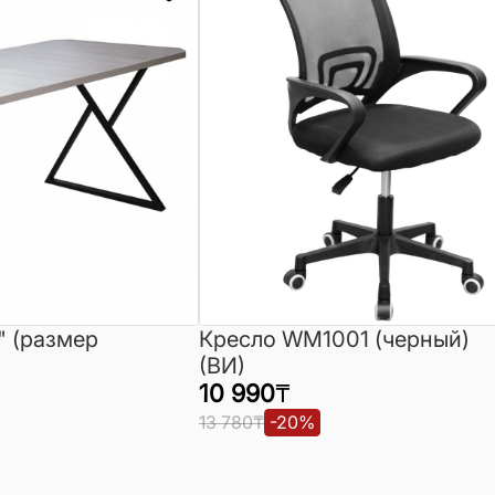
" (размер
Кресло WM1001 (черный)
(ВИ)
10 990
₸
13 780
₸
-
20
%