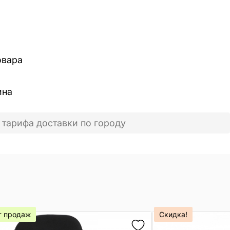
овара
ина
 тарифа доставки по городу
т продаж
Скидка!