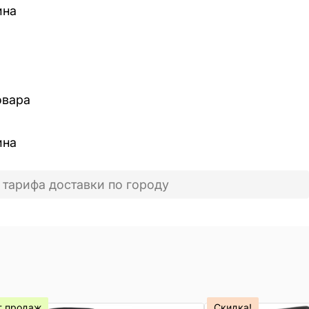
ина
овара
ина
 тарифа доставки по городу
т продаж
Скидка!