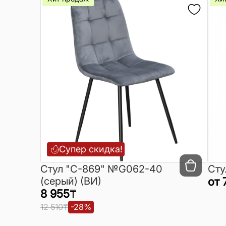
Супер скидка!
Cтул "C-869" №G062-40
Сту
(серый) (ВИ)
от
8 955
₸
12 510
₸
-
28
%