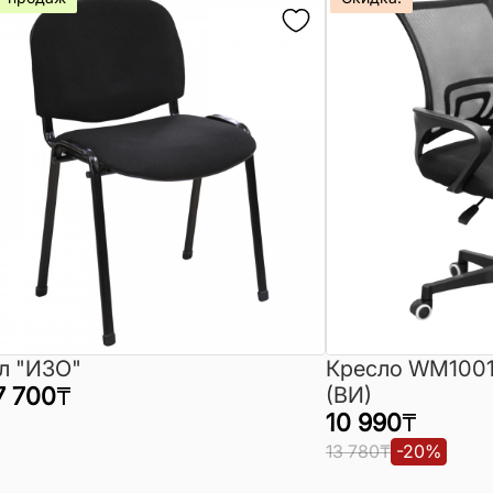
л "ИЗО"
Кресло WM1001
7 700
₸
(ВИ)
10 990
₸
13 780
₸
-
20
%