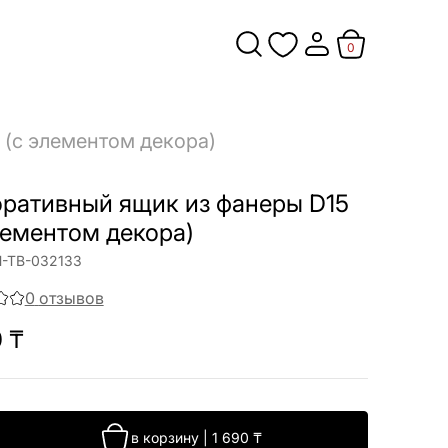
0
 (с элементом декора)
ративный ящик из фанеры D15
лементом декора)
-ТВ-032133
0
отзывов
0
₸
в корзину
|
1 690
₸