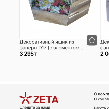
Декоративный ящик из
Дек
фанеры D17 (с элементом
фан
декора)
3 295
₸
дек
2 0
О комп
О компа
Следите за нами
Работа у