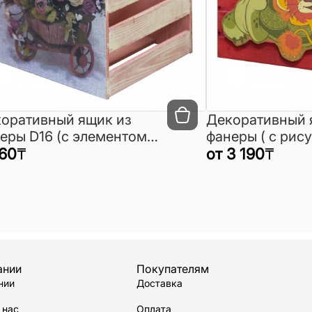
оративный ящик из
Декоративный 
еры D16 (с элементом
фанеры ( с рис
ора)
60
₸
декупаж)
от
3 190
₸
ании
Покупателям
нии
Доставка
 нас
Оплата