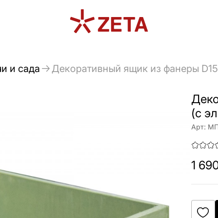
и и сада
Декоративный ящик из фанеры D15
Деко
(с э
Арт:
МП
1 69