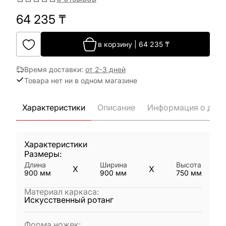
64 235
₸
в корзину
|
64 235
₸
Время доставки
:
от 2-3 дней
Товара нет ни в одном магазине
Характеристики
Описание
Информация о дост
Характеристики
Размеры:
Длина
Ширина
Высота
X
X
900
мм
900
мм
750
мм
Материал каркаса
:
Искусственный ротанг
Форма ножек
: