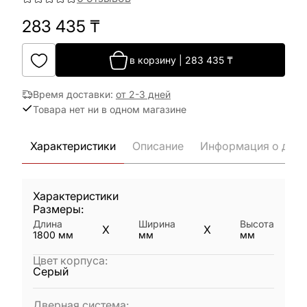
283 435
₸
в корзину
|
283 435
₸
Время доставки
:
от 2-3 дней
Товара нет ни в одном магазине
Характеристики
Описание
Информация о дост
Характеристики
Размеры:
Длина
Ширина
Высота
X
X
1800
мм
мм
мм
Цвет корпуса
:
Серый
Дверная система
: