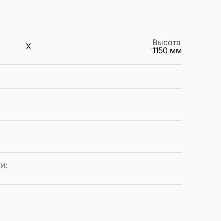
Высота
X
1150
мм
ки
: