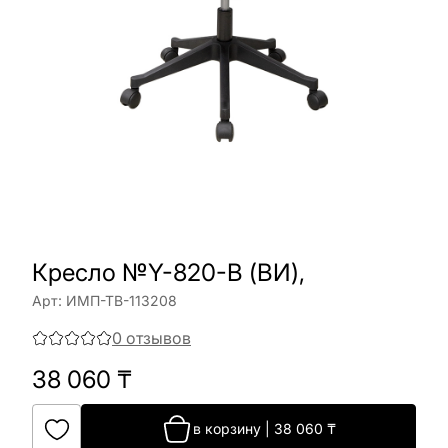
Кресло №Y-820-B (ВИ),
Арт:
ИМП-ТВ-113208
0
отзывов
38 060
₸
в корзину
|
38 060
₸