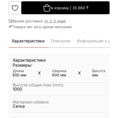
в корзину
|
35 960
₸
Время доставки
:
от 2-3 дней
Товара нет ни в одном магазине
Характеристики
Описание
Информация о дост
Характеристики
Размеры:
Длина
Ширина
Высота
X
X
650
мм
600
мм
мм
Высота общая max.(mm)
:
1000
Материал обивки
:
Сетка