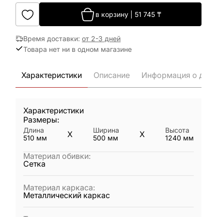
в корзину
|
51 745
₸
Время доставки
:
от 2-3 дней
Товара нет ни в одном магазине
Характеристики
Описание
Информация о дост
Характеристики
Размеры:
Длина
Ширина
Высота
X
X
510
мм
500
мм
1240
мм
Материал обивки
:
Сетка
Материал каркаса
:
Металлический каркас