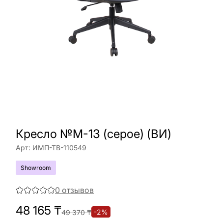
Кресло №M-13 (серое) (ВИ)
Арт:
ИМП-ТВ-110549
Showroom
0
отзывов
48 165
₸
-
2
%
49 370
₸