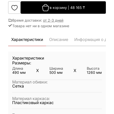
в корзину
|
48 165
₸
Время доставки
:
от 2-3 дней
Товара нет ни в одном магазине
Характеристики
Описание
Информация о дост
Характеристики
Размеры:
Длина
Ширина
Высота
X
X
490
мм
500
мм
1260
мм
Материал обивки
:
Сетка
Материал каркаса
:
Пластиковый каркас