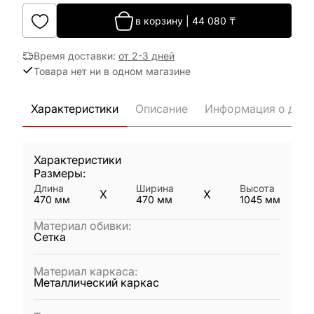
в корзину
|
44 080
₸
Время доставки
:
от 2-3 дней
Товара нет ни в одном магазине
Характеристики
Описание
Информация о дост
Характеристики
Размеры:
Длина
Ширина
Высота
X
X
470
мм
470
мм
1045
мм
Материал обивки
:
Сетка
Материал каркаса
:
Металлический каркас