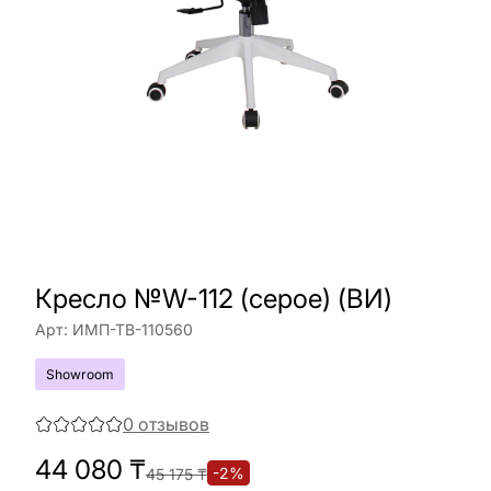
Кресло №W-112 (серое) (ВИ)
Арт:
ИМП-ТВ-110560
Showroom
0
отзывов
44 080
₸
-
2
%
45 175
₸