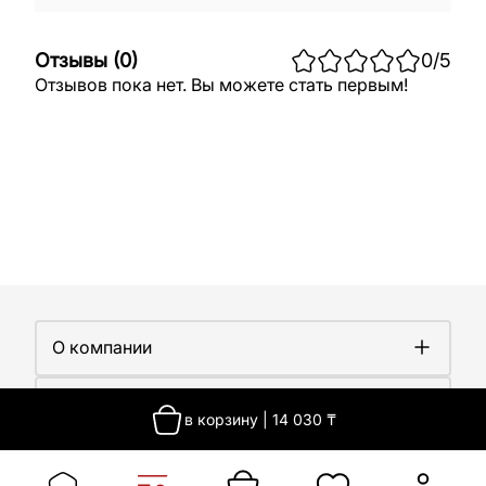
Отзывы
(
0
)
0
/5
Отзывов пока нет. Вы можете стать первым!
О компании
О компании
Покупателям
Работа у нас
в корзину
|
14 030
₸
Сертификаты
Доставка
Новости
Контакты
Оплата
Контакты