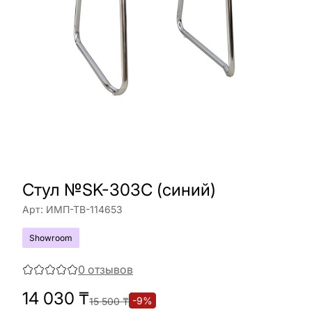
Cтул №SK-303C (синий)
Арт:
ИМП-ТВ-114653
Showroom
0
отзывов
14 030
₸
-
9
%
15 500
₸