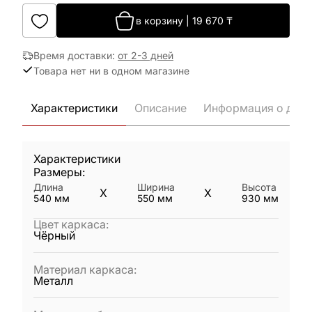
в корзину
|
19 670
₸
Время доставки
:
от 2-3 дней
Товара нет ни в одном магазине
Характеристики
Описание
Информация о дост
Характеристики
Размеры:
Длина
Ширина
Высота
X
X
540
мм
550
мм
930
мм
Цвет каркаса
:
Чёрный
Материал каркаса
:
Металл