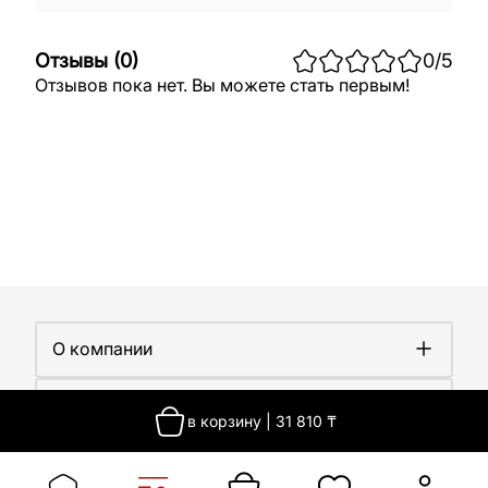
Отзывы
(
0
)
0
/5
Отзывов пока нет. Вы можете стать первым!
О компании
О компании
Покупателям
Работа у нас
в корзину
|
31 810
₸
Сертификаты
Доставка
Новости
Контакты
Оплата
Контакты