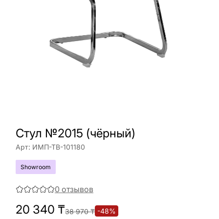
Стул №2015 (чёрный)
Арт:
ИМП-ТВ-101180
Showroom
0
отзывов
20 340
₸
-
48
%
38 970
₸