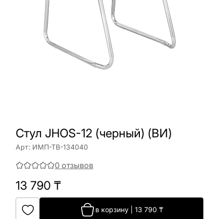
Стул JHOS-12 (черный) (ВИ)
Арт:
ИМП-ТВ-134040
0
отзывов
13 790
₸
в корзину
|
13 790
₸