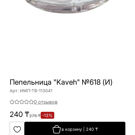
Пепельница "Kaveh" №618 (И)
Арт:
ИМП-ТВ-113041
0
отзывов
240
₸
-
13
%
275
₸
в корзину
|
240
₸