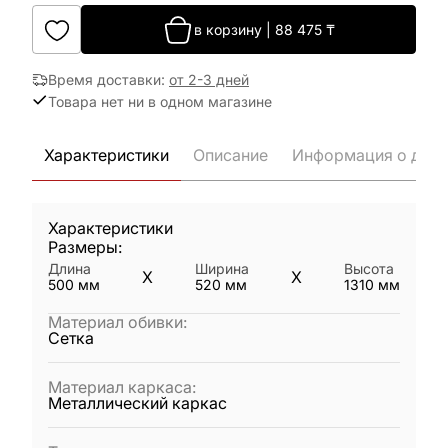
в корзину
|
88 475
₸
Время доставки
:
от 2-3 дней
Товара нет ни в одном магазине
Характеристики
Описание
Информация о дост
Характеристики
Размеры:
Длина
Ширина
Высота
X
X
500
мм
520
мм
1310
мм
Материал обивки
:
Сетка
Материал каркаса
:
Металлический каркас