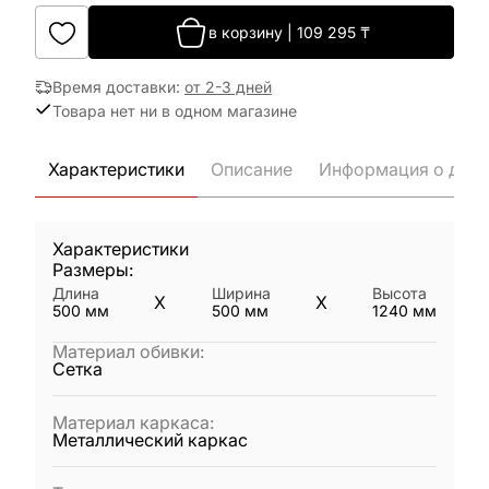
в корзину
|
109 295
₸
Время доставки
:
от 2-3 дней
Товара нет ни в одном магазине
Характеристики
Описание
Информация о дост
Характеристики
Размеры:
Длина
Ширина
Высота
X
X
500
мм
500
мм
1240
мм
Материал обивки
:
Сетка
Материал каркаса
:
Металлический каркас