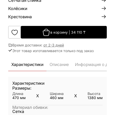
Сетчатая спинка
Колёсики
Крестовина
в корзину
|
34 110
₸
Время доставки
:
от 2-3 дней
Этот товар изготавливается только под заказ
Характеристики
Описание
Информация о дост
Характеристики
Размеры:
Длина
Ширина
Высота
X
X
470
мм
460
мм
1380
мм
Материал обивки
:
Сетка