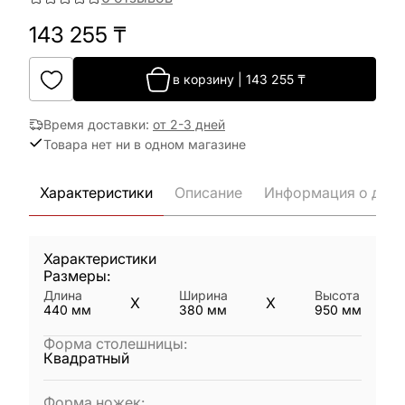
143 255
₸
в корзину
|
143 255
₸
Время доставки
:
от 2-3 дней
Товара нет ни в одном магазине
Характеристики
Описание
Информация о дост
Характеристики
Размеры:
Длина
Ширина
Высота
X
X
440
мм
380
мм
950
мм
Форма столешницы
:
Квадратный
Форма ножек
: