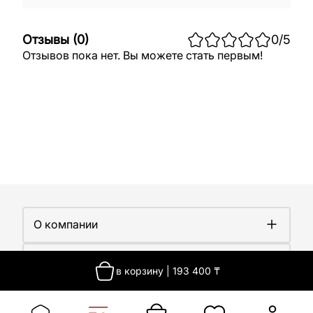
Отзывы
(
0
)
0
/5
Отзывов пока нет. Вы можете стать первым!
О компании
О компании
Покупателям
Работа у нас
в корзину
|
193 400
₸
Сертификаты
Доставка
Новости
Контакты
Оплата
Контакты