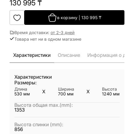
130 995
₸
в корзину
|
130 995
₸
Время доставки
:
от 2-3 дней
Товара нет ни в одном магазине
Характеристики
Описание
Информация о дост
Характеристики
Размеры:
Длина
Ширина
Высота
X
X
530
мм
700
мм
1240
мм
Высота общая max.(mm)
:
1353
Высота спинки (mm)
:
856