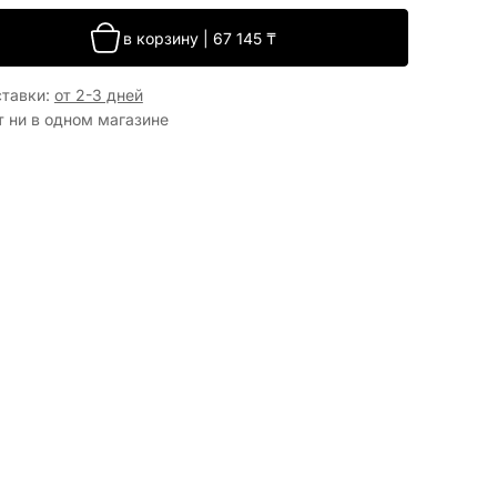
в корзину
|
67 145
₸
ставки
:
от 2-3 дней
т ни в одном магазине