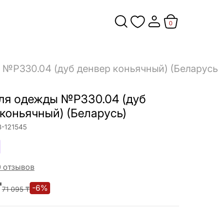
0
№Р330.04 (дуб денвер коньячный) (Беларусь
ля одежды №Р330.04 (дуб
коньячный) (Беларусь)
-121545
0
отзывов
₸
-
6
%
71 095
₸