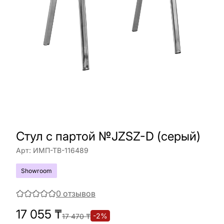
Cтул с партой №JZSZ-D (серый)
Арт:
ИМП-ТВ-116489
Showroom
0
отзывов
17 055
₸
-
2
%
17 470
₸