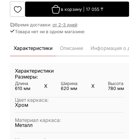
в корзину
|
17 055
₸
Время доставки
:
от 2-3 дней
Товара нет ни в одном магазине
Характеристики
Описание
Информация о дост
Характеристики
Размеры:
Длина
Ширина
Высота
X
X
610
мм
620
мм
780
мм
Цвет каркаса
:
Хром
Материал каркаса
:
Металл