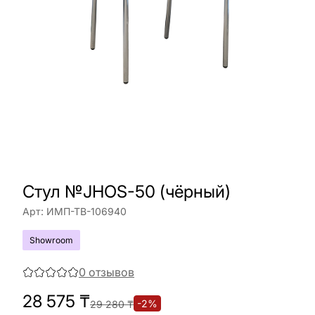
Стул №JHOS-50 (чёрный)
Арт:
ИМП-ТВ-106940
Showroom
0
отзывов
28 575
₸
-
2
%
29 280
₸