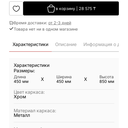
в корзину
|
28 575
₸
Время доставки
:
от 2-3 дней
Товара нет ни в одном магазине
Характеристики
Описание
Информация о дост
Характеристики
Размеры:
Длина
Ширина
Высота
X
X
450
мм
450
мм
850
мм
Цвет каркаса
:
Хром
Материал каркаса
:
Металл