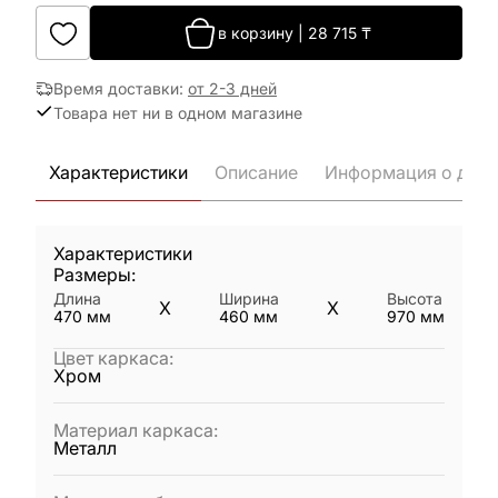
в корзину
|
28 715
₸
Время доставки
:
от 2-3 дней
Товара нет ни в одном магазине
Характеристики
Описание
Информация о дост
Характеристики
Размеры:
Длина
Ширина
Высота
X
X
470
мм
460
мм
970
мм
Цвет каркаса
:
Хром
Материал каркаса
:
Металл