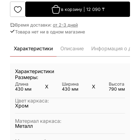
в корзину
|
12 090
₸
Время доставки
:
от 2-3 дней
Товара нет ни в одном магазине
Характеристики
Описание
Информация о дост
Характеристики
Размеры:
Длина
Ширина
Высота
X
X
430
мм
430
мм
790
мм
Цвет каркаса
:
Хром
Материал каркаса
:
Металл