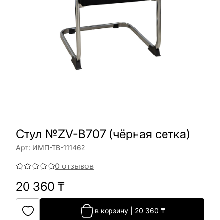
Стул №ZV-B707 (чёрная сетка)
Арт:
ИМП-ТВ-111462
0
отзывов
20 360
₸
в корзину
|
20 360
₸