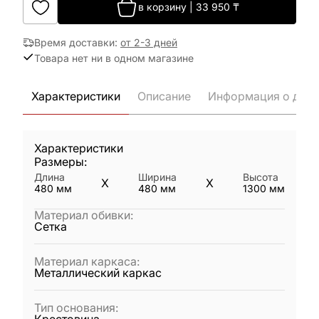
в корзину
|
33 950
₸
Время доставки
:
от 2-3 дней
Товара нет ни в одном магазине
Характеристики
Описание
Информация о дост
Характеристики
Размеры:
Длина
Ширина
Высота
X
X
480
мм
480
мм
1300
мм
Материал обивки
:
Сетка
Материал каркаса
:
Металлический каркас
Тип основания
: