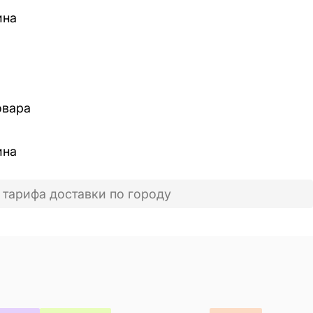
ина
овара
ина
 тарифа доставки по городу