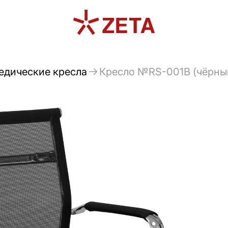
едические кресла
Кресло №RS-001B (чёрный