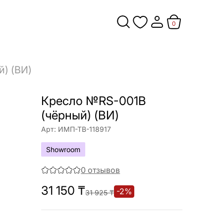
0
) (ВИ)
Кресло №RS-001B
(чёрный) (ВИ)
Арт:
ИМП-ТВ-118917
Showroom
0
отзывов
31 150
₸
-
2
%
31 925
₸