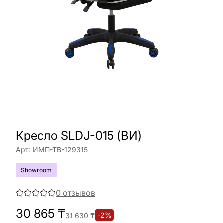
Кресло SLDJ-015 (ВИ)
Арт:
ИМП-ТВ-129315
Showroom
0
отзывов
30 865
₸
-
2
%
31 630
₸