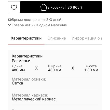
в корзину
|
30 865
₸
Время доставки
:
от 2-3 дней
Товара нет ни в одном магазине
Характеристики
Описание
Информация о дост
Характеристики
Размеры:
Длина
Ширина
Высота
X
X
480
мм
480
мм
1180
мм
Материал обивки
:
Сетка
Материал каркаса
:
Металлический каркас