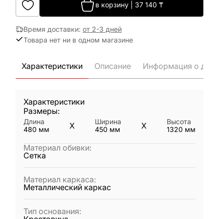
в корзину
|
37 140
₸
Время доставки
:
от 2-3 дней
Товара нет ни в одном магазине
Характеристики
Описание
Информация о дост
Характеристики
Размеры:
Длина
Ширина
Высота
X
X
480
мм
450
мм
1320
мм
Материал обивки
:
Сетка
Материал каркаса
:
Металлический каркас
Тип основания
: